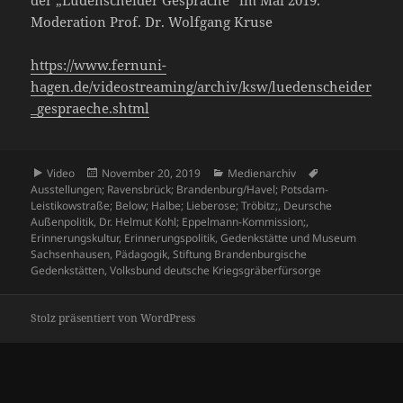
der „Lüdenscheider Gespräche“ im Mai 2019.
Moderation Prof. Dr. Wolfgang Kruse
https://www.fernuni-
hagen.de/videostreaming/archiv/ksw/luedenscheider
_gespraeche.shtml
Format
Veröffentlicht
Kategorien
Schlagwörter
Video
November 20, 2019
Medienarchiv
am
Ausstellungen; Ravensbrück; Brandenburg/Havel; Potsdam-
Leistikowstraße; Below; Halbe; Lieberose; Tröbitz;
,
Deursche
Außenpolitik
,
Dr. Helmut Kohl; Eppelmann-Kommission;
,
Erinnerungskultur
,
Erinnerungspolitik
,
Gedenkstätte und Museum
Sachsenhausen
,
Pädagogik
,
Stiftung Brandenburgische
Gedenkstätten
,
Volksbund deutsche Kriegsgräberfürsorge
Stolz präsentiert von WordPress