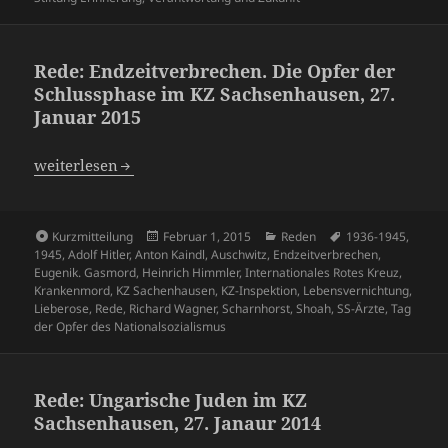
Rede: Endzeitverbrechen. Die Opfer der
Schlussphase im KZ Sachsenhausen, 27.
Januar 2015
Rede: Endzeitverbrechen. Die Opfer der Schlussphase im 
weiterlesen
Format
Veröffentlicht
Kategorien
Schlagwörter
Kurzmitteilung
Februar 1, 2015
Reden
1936-1945
,
am
1945
,
Adolf Hitler
,
Anton Kaindl
,
Auschwitz
,
Endzeitverbrechen
,
Eugenik. Gasmord
,
Heinrich Himmler
,
Internationales Rotes Kreuz
,
Krankenmord
,
KZ Sachenhausen
,
KZ-Inspektion
,
Lebensvernichtung
,
Lieberose
,
Rede
,
Richard Wagner
,
Scharnhorst
,
Shoah
,
SS-Ärzte
,
Tag
der Opfer des Nationalsozialismus
Rede: Ungarische Juden im KZ
Sachsenhausen, 27. Janaur 2014