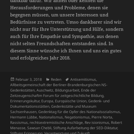
dankbar dafür. Wir ahnen oder kennen die
Herausforderungen und Probleme, denen sie
begegnen müssen, um unsere Interessen und
Bedürfnisse zu vertreten. Umso dankbarer sind wir
nicht nur für Ihre Unterstützung und Hilfe, sondern
auch für Ihre Empathie und Sympathie, aus denen
nicht selten Freundschaften entstanden sind. In
diesem Sinne wünsche ich Ihnen und uns ein gutes
und erfolgreiches Jahr 2018.
Veröffentlicht
Kategorien
Schlagwörter
Februar 3, 2018
Reden
Antisemitismus
,
am
ARbeitsgemeinschaft der Berliner-Brandenburgischen NS-
Gedenkstätten
,
Auschwitz
,
Bildungsarbeit
,
Ende der
Zeitzeugenschaftm Forum für zeitgeschichtliche Bildung
,
Erinnerungskultur
,
Europa
,
Europäische Union
,
Gedenk- und
Dokumentationsstätten
,
Gedenkstätte und Museum
Sachsenhausen
,
Gedenktag für die Opfer des Nationalsozialismus
,
Hermann Lübbe
,
Nationalismus
,
Negationismus
,
Pierre Norta
,
Rassismus
,
rechtsextremistische Anschläge
,
Rev isionismus
,
Robert
Menasse
,
Sawsan Chebli
,
Stiftung Aufarbeitung der SED-Diktatur
,
Stiftung Erinnerung
,
Verantwortung und Zukunft