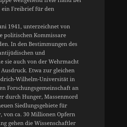
uppe weitgehend freie Hand bei
 ein Freibrief für den
ni 1941, unterzeichnet von
lle politischen Kommissare
rden. In den Bestimmungen des
antijüdischen und
wie sie auch von der Wehrmacht
m Ausdruck. Etwa zur gleichen
edrich-Wilhelm-Universität in
hen Forschungsgemeinschaft an
 der durch Hunger, Massenmord
euen Siedlungsgebiete für
 von ca. 30 Millionen Opfern
ung gehen die Wissenschaftler