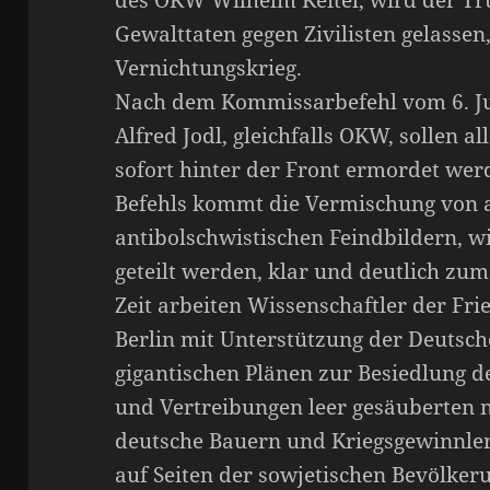
des OKW Wilhelm Keitel, wird der Tr
Gewalttaten gegen Zivilisten gelassen,
Vernichtungskrieg.
Nach dem Kommissarbefehl vom 6. Ju
Alfred Jodl, gleichfalls OKW, sollen a
sofort hinter der Front ermordet we
Befehls kommt die Vermischung von 
antibolschwistischen Feindbildern, 
geteilt werden, klar und deutlich zu
Zeit arbeiten Wissenschaftler der Fri
Berlin mit Unterstützung der Deutsc
gigantischen Plänen zur Besiedlung
und Vertreibungen leer gesäuberten n
deutsche Bauern und Kriegsgewinnler,
auf Seiten der sowjetischen Bevölker