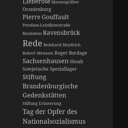
Lieberose
Massengräber
Oranienburg
Pierre Gouffault
Potsdam-Leistikowstraße
Ravensbrück
Rassismus
Rede
Reinhard Heydrich
Roger Bordage
Robert Menasse
Sachsenhausen
Shoah
Sowjetische Speziallager
Stiftung
Brandenburgische
Gedenkstätten
Stiftung Erinnerung
Tag der Opfer des
Nationalsozialismus