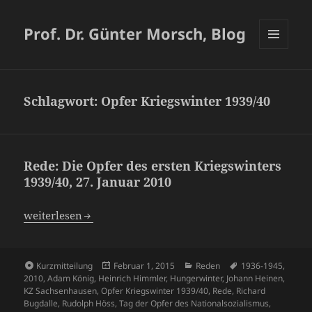
Prof. Dr. Günter Morsch, Blog
MENÜ
UND
WIDGETS
Schlagwort:
Opfer Kriegswinter 1939/40
Rede: Die Opfer des ersten Kriegswinters
1939/40, 27. Januar 2010
Rede: Die Opfer des ersten Kriegswinters 1939/40, 27. Jan
weiterlesen
Format
Veröffentlicht
Kategorien
Schlagwörter
Kurzmitteilung
Februar 1, 2015
Reden
1936-1945
,
am
2010
,
Adam König
,
Heinrich Himmler
,
Hungerwinter
,
Johann Heinen
,
KZ Sachsenhausen
,
Opfer Kriegswinter 1939/40
,
Rede
,
Richard
Bugdalle
,
Rudolph Höss
,
Tag der Opfer des Nationalsozialismus
,