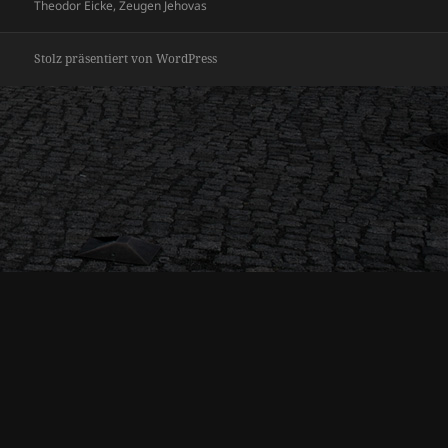
Theodor Eicke
,
Zeugen Jehovas
Stolz präsentiert von WordPress