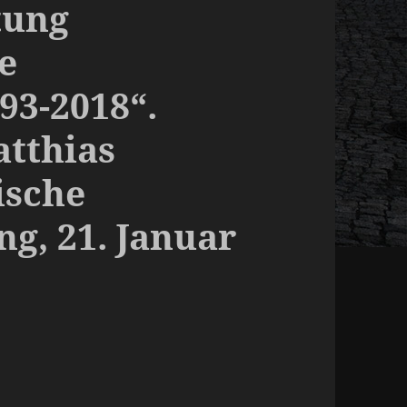
tung
e
93-2018“.
tthias
ische
g, 21. Januar