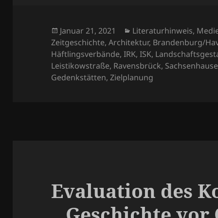
Veröffentlicht
Kategorien
Januar 21, 2021
Literaturhinweis
,
Medie
am
Zeitgeschichte
,
Architektur
,
Brandenburg/Hav
Häftlingsverbände
,
IRK
,
ISK
,
Landschaftsgest
Leistikowstraße
,
Ravensbrück
,
Sachsenhaus
Gedenkstätten
,
Zielplanung
Evaluation des K
„‚Geschichte vor 