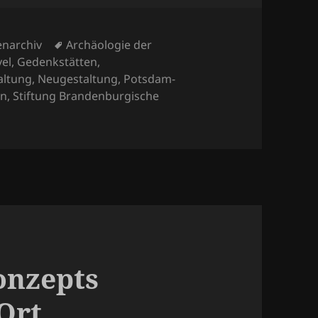
Schlagwörter
narchiv
Archäologie der
el
,
Gedenkstätten
,
altung
,
Neugestaltung
,
Potsdam-
en
,
Stiftung Brandenburgische
onzepts
Ort.