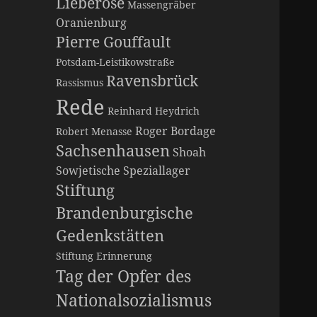
Lieberose
Massengräber
Oranienburg
Pierre Gouffault
Potsdam-Leistikowstraße
Ravensbrück
Rassismus
Rede
Reinhard Heydrich
Roger Bordage
Robert Menasse
Sachsenhausen
Shoah
Sowjetische Speziallager
Stiftung
Brandenburgische
Gedenkstätten
Stiftung Erinnerung
Tag der Opfer des
Nationalsozialismus