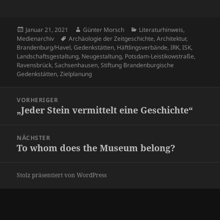
Veröffentlicht
Autor
Kategorien
Januar 21, 2021
Günter Morsch
Literaturhinweis
,
am
Schlagwörter
Medienarchiv
Archäologie der Zeitgeschichte
,
Architektur
,
Brandenburg/Havel
,
Gedenkstätten
,
Häftlingsverbände
,
IRK
,
ISK
,
Landschaftsgestaltung
,
Neugestaltung
,
Potsdam-Leistikowstraße
,
Ravensbrück
,
Sachsenhausen
,
Stiftung Brandenburgische
Gedenkstätten
,
Zielplanung
Beitragsnavigation
VORHERIGER
„Jeder Stein vermittelt eine Geschichte“
Vorheriger
Beitrag:
NÄCHSTER
To whom does the Museum belong?
Nächster
Beitrag:
Stolz präsentiert von WordPress