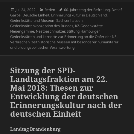
Veröffentlicht
Kategorien
Schlagwörter
Juli 24, 2022
Reden
60. Jahrestag der Befreiung
,
Detlef
am
Garbe
,
Deusche Einheit
,
Erinnerungskultur in Deutschland
,
Gedenkstätte und Museum Sachsenhausen
,
Gedenkstättenkonzeption des Bundes
,
KZ-Gedenkstätte
Neuengamme
,
Nestbeschmutzer
,
Stiftung Hamburger
Gedenkstätten und Lernorte zur Erinnerung an die Opfer der NS-
Verbrechen
,
zeithistorische Museen mit besonderer humanitärer
und bildungspolitischer Verantwortung
Sitzung der SPD-
Landtagsfraktion am 22.
Mai 2018: Thesen zur
Entwicklung der deutschen
Erinnerungskultur nach der
deutschen Einheit
Landtag Brandenburg