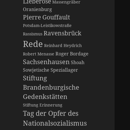
Lieberose
Massengräber
Oranienburg
Pierre Gouffault
Potsdam-Leistikowstraße
Ravensbrück
Rassismus
Rede
Reinhard Heydrich
Roger Bordage
Robert Menasse
Sachsenhausen
Shoah
Sowjetische Speziallager
Stiftung
Brandenburgische
Gedenkstätten
Stiftung Erinnerung
Tag der Opfer des
Nationalsozialismus