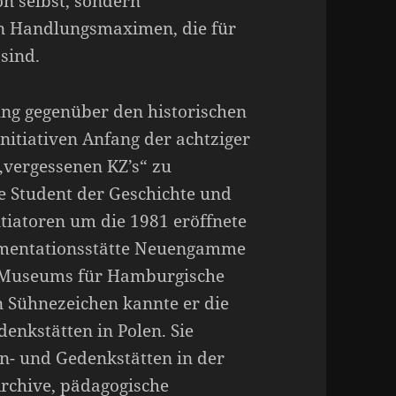
on selbst, sondern
ten Handlungsmaximen, die für
sind.
ung gegenüber den historischen
itiativen Anfang der achtziger
„vergessenen KZ’s“ zu
te Student der Geschichte und
itiatoren um die 1981 eröffnete
umentationsstätte Neuengamme
s Museums für Hamburgische
on Sühnezeichen kannte er die
enkstätten in Polen. Sie
n- und Gedenkstätten in der
rchive, pädagogische