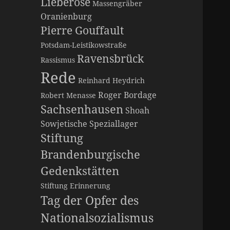
Lieberose
Massengräber
Oranienburg
Pierre Gouffault
Potsdam-Leistikowstraße
Ravensbrück
Rassismus
Rede
Reinhard Heydrich
Roger Bordage
Robert Menasse
Sachsenhausen
Shoah
Sowjetische Speziallager
Stiftung
Brandenburgische
Gedenkstätten
Stiftung Erinnerung
Tag der Opfer des
Nationalsozialismus