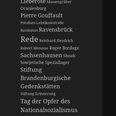
Lieberose
Massengräber
Oranienburg
Pierre Gouffault
Potsdam-Leistikowstraße
Ravensbrück
Rassismus
Rede
Reinhard Heydrich
Roger Bordage
Robert Menasse
Sachsenhausen
Shoah
Sowjetische Speziallager
Stiftung
Brandenburgische
Gedenkstätten
Stiftung Erinnerung
Tag der Opfer des
Nationalsozialismus