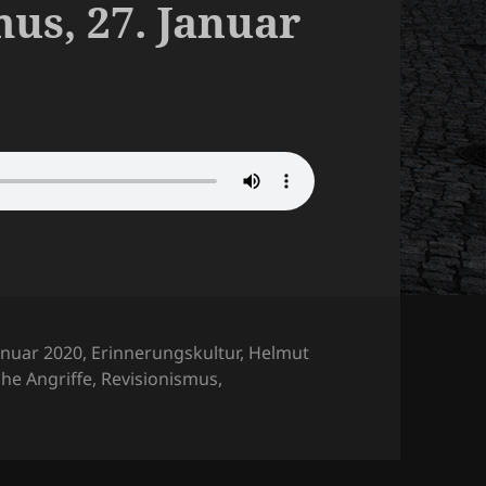
us, 27. Januar
agwörter
anuar 2020
,
Erinnerungskultur
,
Helmut
che Angriffe
,
Revisionismus
,