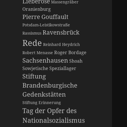
Lieberose
Massengräber
Oranienburg
Pierre Gouffault
Potsdam-Leistikowstraße
Ravensbrück
Rassismus
Rede
Reinhard Heydrich
Roger Bordage
Robert Menasse
Sachsenhausen
Shoah
Sowjetische Speziallager
Stiftung
Brandenburgische
Gedenkstätten
Stiftung Erinnerung
Tag der Opfer des
Nationalsozialismus