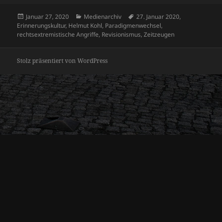
Veröffentlicht
Kategorien
Schlagwörter
Januar 27, 2020
Medienarchiv
27. Januar 2020
,
am
Erinnerungskultur
,
Helmut Kohl
,
Paradigmenwechsel
,
rechtsextremistische Angriffe
,
Revisionismus
,
Zeitzeugen
Stolz präsentiert von WordPress