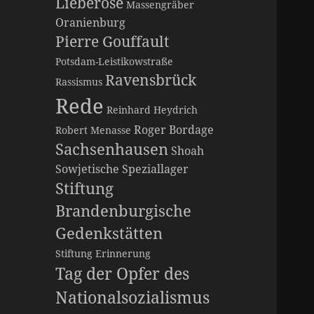
Lieberose
Massengräber
Oranienburg
Pierre Gouffault
Potsdam-Leistikowstraße
Ravensbrück
Rassismus
Rede
Reinhard Heydrich
Roger Bordage
Robert Menasse
Sachsenhausen
Shoah
Sowjetische Speziallager
Stiftung
Brandenburgische
Gedenkstätten
Stiftung Erinnerung
Tag der Opfer des
Nationalsozialismus