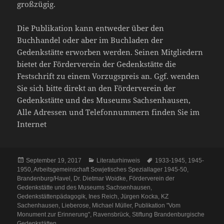
großzügig.
Die Publikation kann entweder über den
Buchhandel oder aber im Buchladen der
Gedenkstätte erworben werden. Seinen Mitgliedern
bietet der Förderverein der Gedenkstätte die
Festschrift zu einem Vorzugspreis an. Ggf. wenden
Sie sich bitte direkt an den Förderverein der
Gedenkstätte und des Museums Sachsenhausen,
Alle Adressen und Telefonnummern finden Sie im
Internet
Veröffentlicht
Kategorien
Schlagwörter
September 19, 2017
Literaturhinweis
1933-1945
,
1945-
am
1950
,
Arbeitsgemeinschaft Sowjetisches Speziallager 1945-50
,
Brandenburg/Havel
,
Dr. Dietmar Woidke
,
Förderverein der
Gedenkstätte und des Museums Sachsenhausen
,
Gedenkstättenpädagogik
,
Ines Reich
,
Jürgen Kocka
,
KZ
Sachenhausen
,
Lieberose
,
Michael Müller
,
Publikation "Vom
Monument zur Erinnerung"
,
Ravensbrück
,
Stiftung Brandenburgische
Gedenkstätten