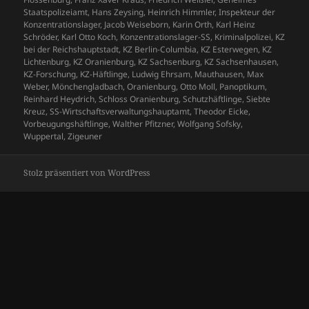
Staatspolizeiamt
,
Hans Zeysing
,
Heinrich Himmler
,
Inspekteur der
Konzentrationslager
,
Jacob Weiseborn
,
Karin Orth
,
Karl Heinz
Schröder
,
Karl Otto Koch
,
Konzentrationslager-SS
,
Kriminalpolizei
,
KZ
bei der Reichshauptstadt
,
KZ Berlin-Columbia
,
KZ Esterwegen
,
KZ
Lichtenburg
,
KZ Oranienburg
,
KZ Sachsenburg
,
KZ Sachsenhausen
,
KZ-Forschung
,
KZ-Häftlinge
,
Ludwig Ehrsam
,
Mauthausen
,
Max
Weber
,
Mönchengladbach
,
Oranienburg
,
Otto Moll
,
Panoptikum
,
Reinhard Heydrich
,
Schloss Oranienburg
,
Schutzhäftlinge
,
Siebte
Kreuz
,
SS-Wirtschaftsverwaltungshauptamt
,
Theodor Eicke
,
Vorbeugungshäftlinge
,
Walther Pfitzner
,
Wolfgang Sofsky
,
Wuppertal
,
Zigeuner
Stolz präsentiert von WordPress