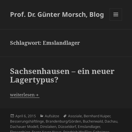
Prof. Dr. Günter Morsch, Blog
MENÜ
UND
WIDGETS
Schlagwort:
Emslandlager
Sachsenhausen – ein neuer
Lagertypus?
Sachsenhausen – ein neuer Lagertypus?
weiterlesen
Veröffentlicht
Kategorien
Schlagwörter
April 6, 2015
Aufsätze
Asoziale
,
Bernhard Kuiper
,
am
Besserungshäftlinge
,
Brandenburg/Görden
,
Buchenwald
,
Dachau
,
Dachauer Modell
,
Dinslaken
,
Düsseldorf
,
Emslandlager
,
Flossenbürg
,
Franz Xaver Kraus
,
Friedrich Weißler
,
Geheimes