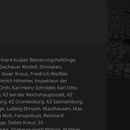
s?
r
nhard Kuiper
,
Besserungshäftlinge
,
Dachauer Modell
,
Dinslaken
,
z Xaver Kraus
,
Friedrich Weißler
,
inrich Himmler
,
Inspekteur der
 Orth
,
Karl Heinz Schröder
,
Karl Otto
i
,
KZ bei der Reichshauptstadt
,
KZ
urg
,
KZ Oranienburg
,
KZ Sachsenburg
,
ge
,
Ludwig Ehrsam
,
Mauthausen
,
Max
o Moll
,
Panoptikum
,
Reinhard
nge
,
Siebte Kreuz
,
SS-
icke
,
Vorbeugungshäftlinge
,
Walther