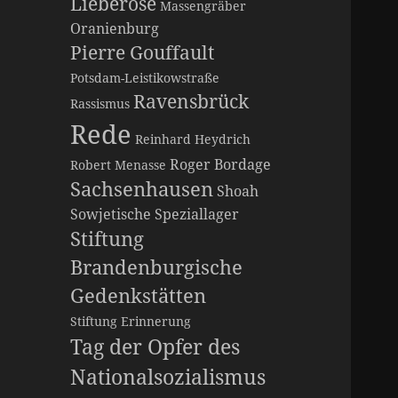
Lieberose
Massengräber
Oranienburg
Pierre Gouffault
Potsdam-Leistikowstraße
Ravensbrück
Rassismus
Rede
Reinhard Heydrich
Roger Bordage
Robert Menasse
Sachsenhausen
Shoah
Sowjetische Speziallager
Stiftung
Brandenburgische
Gedenkstätten
Stiftung Erinnerung
Tag der Opfer des
Nationalsozialismus