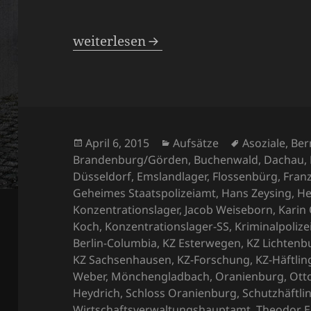
Sachsenhausen – ein neuer Lagertypu
weiterlesen
Veröffentlicht
Kategorien
Schlagwörte
April 6, 2015
Aufsätze
Asoziale
,
Ber
am
Brandenburg/Görden
,
Buchenwald
,
Dachau
,
Düsseldorf
,
Emslandlager
,
Flossenbürg
,
Fran
Geheimes Staatspolizeiamt
,
Hans Zeysing
,
He
Konzentrationslager
,
Jacob Weiseborn
,
Karin
Koch
,
Konzentrationslager-SS
,
Kriminalpolize
Berlin-Columbia
,
KZ Esterwegen
,
KZ Lichtenb
KZ Sachsenhausen
,
KZ-Forschung
,
KZ-Häftlin
Weber
,
Mönchengladbach
,
Oranienburg
,
Ott
Heydrich
,
Schloss Oranienburg
,
Schutzhäftli
Wirtschaftsverwaltungshauptamt
,
Theodor E