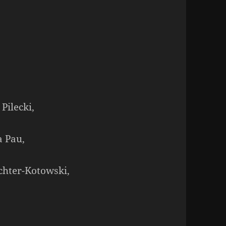
Pilecki,
a Pau,
chter-Kotowski,