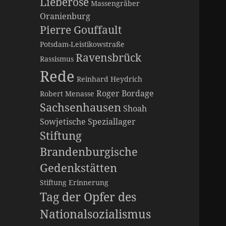
Lieberose
Massengräber
Oranienburg
Pierre Gouffault
Potsdam-Leistikowstraße
Ravensbrück
Rassismus
Rede
Reinhard Heydrich
Roger Bordage
Robert Menasse
Sachsenhausen
Shoah
Sowjetische Speziallager
Stiftung
Brandenburgische
Gedenkstätten
Stiftung Erinnerung
Tag der Opfer des
Nationalsozialismus