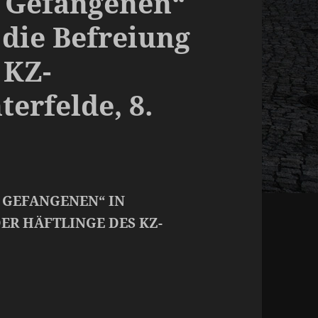
r Gefangenen“
 die Befreiung
 KZ-
erfelde, 8.
 GEFANGENEN“ IN
ER HÄFTLINGE DES KZ-