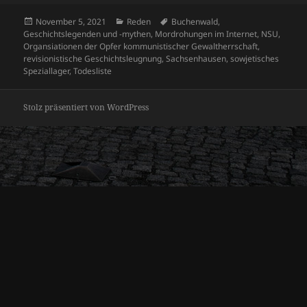
Veröffentlicht
Kategorien
Schlagwörter
November 5, 2021
Reden
Buchenwald
,
am
Geschichtslegenden und -mythen
,
Mordrohungen im Internet
,
NSU
,
Organsiationen der Opfer kommunistischer Gewaltherrschaft
,
revisionistische Geschichtsleugnung
,
Sachsenhausen
,
sowjetisches
Speziallager
,
Todesliste
Stolz präsentiert von WordPress