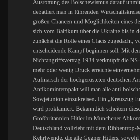
Ausrottung des Bolschewismus darauf unmitte
debattiert man in führenden Wirtschaftskreis
großen Chancen und Möglichkeiten eines de
sich vom Baltikum über die Ukraine bis in de
zunächst die Rolle eines Glacis zugedacht, 
entscheidende Kampf beginnen soll. Mit de
Nichtangriffsvertrag 1934 verknüpft die NS-
mehr oder wenig Druck erreichte einverneh
Aufmarsch der hochgerüsteten deutschen Ar
Antikominternpakt will man alle anti-bolsch
Sowjetunion einzukreisen. Ein „Kreuzzug 
wird proklamiert. Bekanntlich scheitern die
Großbritannien Hitler im Münchener Abko
Deutschland vollzieht mit dem Ribbentrop-M
Kehrtwende, die alle Gegner Hitlers, sowohl