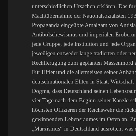
unterschiedlichen Ursachen erklären. Das fur
Machtübernahme der Nationalsozialisten 19
Propaganda eingeübte Amalgam von Antisla
Antibolschewismus und imperialen Eroberungs
jede Gruppe, jede Institution und jede Organ
jeweiligen entweder lange tradierten oder n
Rechtfertigung zum geplanten Massenmord 
Für Hitler und die allermeisten seiner Anhäng
deutschnationalen Eliten in Staat, Wirtschaf
Dogma, dass Deutschland seinen Lebensrau
vier Tage nach dem Beginn seiner Kanzlersch
höchsten Offizieren der Reichswehr die rück
gewinnenden Lebensraumes im Osten an. Zuv
„Marxismus“ in Deutschland ausrotten, was d