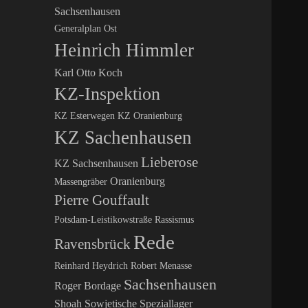
Sachsenhausen
Generalplan Ost
Heinrich Himmler
Karl Otto Koch
KZ-Inspektion
KZ Esterwegen
KZ Oranienburg
KZ Sachenhausen
Lieberose
KZ Sachsenhausen
Oranienburg
Massengräber
Pierre Gouffault
Potsdam-Leistikowstraße
Rassismus
Rede
Ravensbrück
Reinhard Heydrich
Robert Menasse
Sachsenhausen
Roger Bordage
Shoah
Sowjetische Speziallager