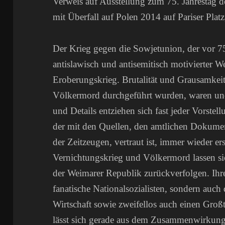
Verweis auf Ausstellung zum 75. Jahrestag 
mit Überfall auf Polen 2014 auf Pariser Pla
Der Krieg gegen die Sowjetunion, der vor 75 
antislawisch und antisemitisch motivierter 
Eroberungskrieg. Brutalität und Grausamkeit
Völkermord durchgeführt wurden, waren und 
und Details entziehen sich fast jeder Vorstell
der mit den Quellen, den amtlichen Dokume
der Zeitzeugen, vertraut ist, immer wieder 
Vernichtungskrieg und Völkermord lassen sic
der Weimarer Republik zurückverfolgen. Ihre
fanatische Nationalsozialisten, sondern auc
Wirtschaft sowie zweifellos auch einen Großte
lässt sich gerade aus dem Zusammenwirkung