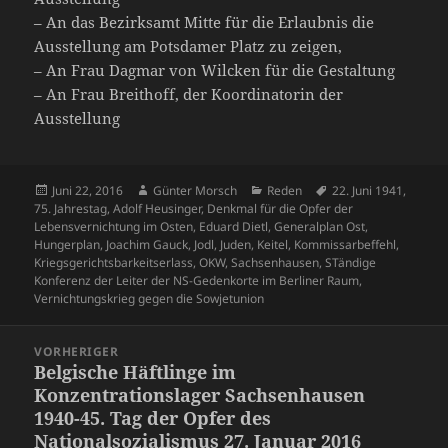
– An das Bezirksamt Mitte für die Erlaubnis die
Ausstellung am Potsdamer Platz zu zeigen,
– An Frau Dagmar von Wilcken für die Gestaltung
– An Frau Breithoff, der Koordinatorin der
Ausstellung
Veröffentlicht
Autor
Kategorien
Schlagwörter
Juni 22, 2016
Günter Morsch
Reden
22. Juni 1941
,
am
75. Jahrestag
,
Adolf Heusinger
,
Denkmal für die Opfer der
Lebensvernichtung im Osten
,
Eduard Dietl
,
Generalplan Ost
,
Hungerplan
,
Joachim Gauck
,
Jodl
,
Juden
,
Keitel
,
Kommissarbeffehl
,
Kriegsgerichtsbarkeitserlass
,
OKW
,
Sachsenhausen
,
STändige
Konferenz der Leiter der NS-Gedenkorte im Berliner Raum
,
Vernichtungskrieg gegen die Sowjetunion
Beitragsnavigation
VORHERIGER
Belgische Häftlinge im
Vorheriger
Konzentrationslager Sachsenhausen
Beitrag:
1940-45. Tag der Opfer des
Nationalsozialismus 27. Januar 2016