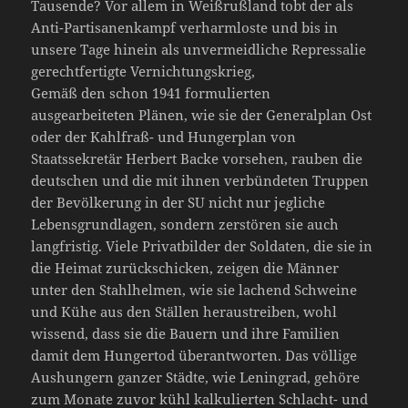
Tausende? Vor allem in Weißrußland tobt der als
Anti-Partisanenkampf verharmloste und bis in
unsere Tage hinein als unvermeidliche Repressalie
gerechtfertigte Vernichtungskrieg,
Gemäß den schon 1941 formulierten
ausgearbeiteten Plänen, wie sie der Generalplan Ost
oder der Kahlfraß- und Hungerplan von
Staatssekretär Herbert Backe vorsehen, rauben die
deutschen und die mit ihnen verbündeten Truppen
der Bevölkerung in der SU nicht nur jegliche
Lebensgrundlagen, sondern zerstören sie auch
langfristig. Viele Privatbilder der Soldaten, die sie in
die Heimat zurückschicken, zeigen die Männer
unter den Stahlhelmen, wie sie lachend Schweine
und Kühe aus den Ställen heraustreiben, wohl
wissend, dass sie die Bauern und ihre Familien
damit dem Hungertod überantworten. Das völlige
Aushungern ganzer Städte, wie Leningrad, gehöre
zum Monate zuvor kühl kalkulierten Schlacht- und