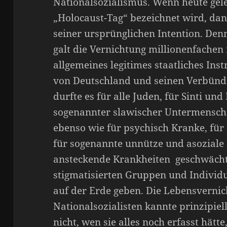
Nationalsozialismus. Wenn heute gele
„Holocaust-Tag“ bezeichnet wird, dan
seiner ursprünglichen Intention. Den
galt die Vernichtung millionenfachen
allgemeines legitimes staatliches Ins
von Deutschland und seinen Verbünde
durfte es für alle Juden, für Sinti un
sogenannter slawischer Untermensche
ebenso wie für psychisch Kranke, fü
für sogenannte unnütze und asoziale
ansteckende Krankheiten geschwächte
stigmatisierten Gruppen und Individu
auf der Erde geben. Die Lebensvernic
Nationalsozialisten kannte prinzipie
nicht, wen sie alles noch erfasst hätt