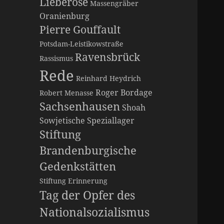
Lieberose
Massengräber
Oranienburg
Pierre Gouffault
Potsdam-Leistikowstraße
Ravensbrück
Rassismus
Rede
Reinhard Heydrich
Roger Bordage
Robert Menasse
Sachsenhausen
Shoah
Sowjetische Speziallager
Stiftung
Brandenburgische
Gedenkstätten
Stiftung Erinnerung
Tag der Opfer des
Nationalsozialismus