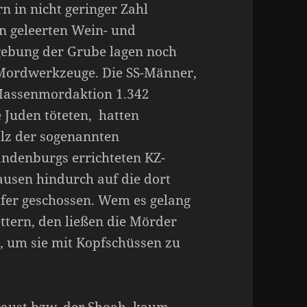
 in nicht geringer Zahl
n geleerten Wein- und
gebung der Grube lagen noch
Mordwerkzeuge. Die SS-Männer,
 Massenmordaktion 1.342
 Juden töteten, hatten
lz der sogenannten
ndenburgs errichteten KZ-
usen hindurch auf die dort
er geschossen. Wem es gelang
ttern, den ließen die Mörder
, um sie mit Kopfschüssen zu
ocaust bzw. der Shoah, kaum