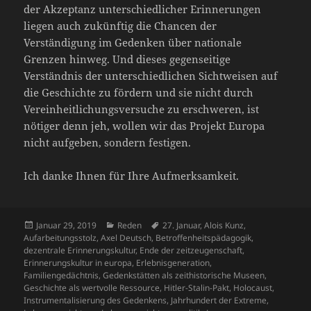
der Akzeptanz unterschiedlicher Erinnerungen
liegen auch zukünftig die Chancen der
Verständigung im Gedenken über nationale
Grenzen hinweg. Und dieses gegenseitige
Verständnis der unterschiedlichen Sichtweisen auf
die Geschichte zu fördern und sie nicht durch
Vereinheitlichungsversuche zu erschweren, ist
nötiger denn jeh, wollen wir das Projekt Europa
nicht aufgeben, sondern festigen.
Ich danke Ihnen für Ihre Aufmerksamkeit.
Veröffentlicht
Kategorien
Schlagwörter
Januar 29, 2019
Reden
27. Januar
,
Alois Kunz
,
am
Aufarbeitungsstolz
,
Axel Deutsch
,
Betroffenheitspädagogik
,
dezentrale Erinnerungskultur
,
Ende der zeitzeugenschaft
,
Erinnerungskultur in europa
,
Erlebnisgeneration
,
Familiengedächtnis
,
Gedenkstätten als zeithistorische Museen
,
Geschichte als wertvolle Ressource
,
Hitler-Stalin-Pakt
,
Holocaust
,
Instrumentalisierung des Gedenkens
,
Jahrhundert der Extreme
,