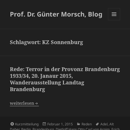
Prof. Dr. Günter Morsch, Blog
MENÜ
UND
WIDGETS
Schlagwort:
KZ Sonnenburg
Rede: Terror in der Provonz Brandenburg
1933/34, 20. Janaur 2015,
Wanderausstellung Landtag
Brandenburg
Rede: Terror in der Provonz Brandenburg 1933/34, 20. J
weiterlesen
Format
Veröffentlicht
Kategorien
Schlagwörter
Kurzmitteilung
Februar 1, 2015
Reden
Adel
,
Alt
am
Daber
,
Berlin
,
Brandenburg
,
Dietloff Hans Otto Carl von Arnim
,
Erich