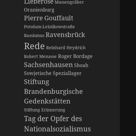
Lieberose
Massengräber
Oranienburg
Pierre Gouffault
Potsdam-Leistikowstraße
Ravensbrück
Rassismus
Rede
Reinhard Heydrich
Roger Bordage
Robert Menasse
Sachsenhausen
Shoah
Sowjetische Speziallager
Stiftung
Brandenburgische
Gedenkstätten
Stiftung Erinnerung
Tag der Opfer des
Nationalsozialismus