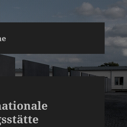
he
nationale
sstätte