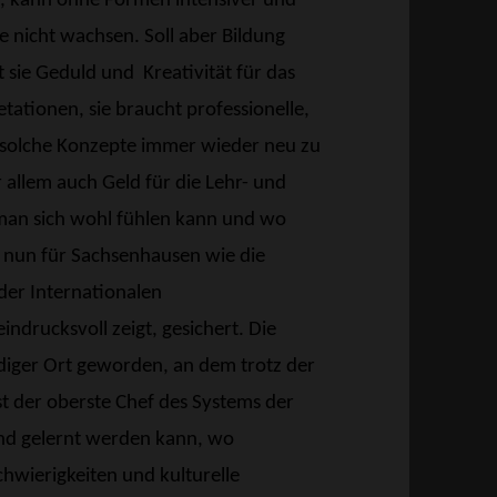
t, kann ohne Formen intensiver und
e nicht wachsen. Soll aber Bildung
t sie Geduld und
Kreativität für das
tationen, sie braucht professionelle,
d, solche Konzepte immer wieder neu zu
 allem auch Geld für die Lehr- und
r man sich wohl fühlen kann und wo
t nun für Sachsenhausen wie die
 der Internationalen
ndrucksvoll zeigt, gesichert. Die
diger Ort geworden, an dem trotz der
nst der oberste Chef des Systems der
 und gelernt werden kann, wo
hwierigkeiten und kulturelle