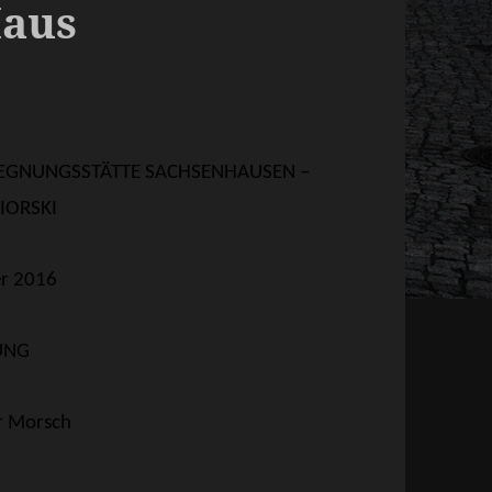
Haus
GEGNUNGSSTÄTTE SACHSENHAUSEN –
IORSKI
r 2016
UNG
er Morsch