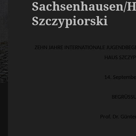
Sachsenhausen/
Szczypiorski
ZEHN JAHRE INTERNATIONALE JUGENDBE
HAUS SZCZYP
14. Septembe
BEGRÜSS
Prof. Dr. Günt