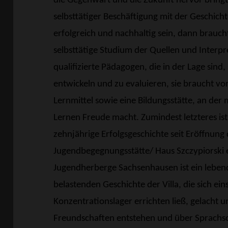
die Gegenwart und die Zukunft hervor bring
selbsttätiger Beschäftigung mit der Geschicht
erfolgreich und nachhaltig sein, dann brauch
selbsttätige Studium der Quellen und Interpre
qualifizierte Pädagogen, die in der Lage sin
entwickeln und zu evaluieren, sie braucht vor
Lernmittel sowie eine Bildungsstätte, an de
Lernen Freude macht. Zumindest letzteres is
zehnjährige Erfolgsgeschichte seit Eröffnung
Jugendbegegnungsstätte/ Haus Szczypiorski ei
Jugendherberge Sachsenhausen ist ein leben
belastenden Geschichte der Villa, die sich ei
Konzentrationslager errichten ließ, gelacht
Freundschaften entstehen und über Sprachsc