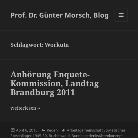
Prof. Dr. Günter Morsch, Blog
MENÜ
UND
WIDGETS
Schlagwort:
Workuta
Anhörung Enquete-
Kommission, Landtag
Brandburg 2011
Anhörung Enquete-Kommission, Landtag Brandburg 201
weiterlesen
Veröffentlicht
Kategorien
Schlagwörter
April 6, 2015
Reden
Arbeitsgemeinschaft Sowjetisches
am
Speziallager 1945-50
,
Buchenwald
,
Bundesgedenkstättenkonzept
,