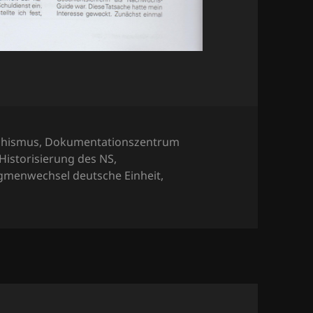
örter
chismus
,
Dokumentationszentrum
Historisierung des NS
,
gmenwechsel deutsche Einheit
,