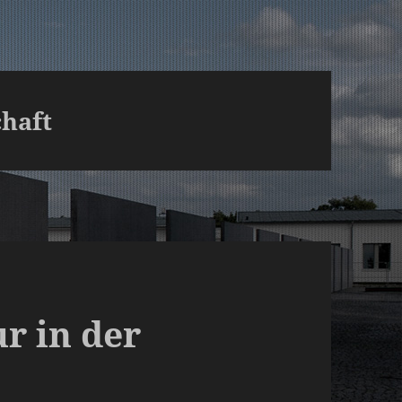
chaft
r in der
e