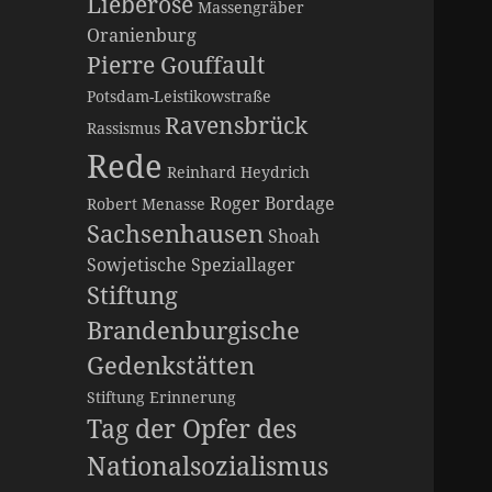
Lieberose
Massengräber
Oranienburg
Pierre Gouffault
Potsdam-Leistikowstraße
Ravensbrück
Rassismus
Rede
Reinhard Heydrich
Roger Bordage
Robert Menasse
Sachsenhausen
Shoah
Sowjetische Speziallager
Stiftung
Brandenburgische
Gedenkstätten
Stiftung Erinnerung
Tag der Opfer des
Nationalsozialismus