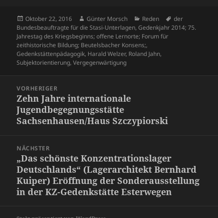
Veröffentlicht
Autor
Kategorien
Schlagwörter
Oktober 22, 2016
Günter Morsch
Reden
der
am
Bundesbeauftragte für die Stasi-Unterlagen
,
Gedenkjahr 2014; 75.
Jahrestag des Kriegsbeginns; offene Lernorte; Forum für
zeithistorische Bildung; Beutelsbacher Konsens;
,
Gedenkstättenpädagogik
,
Harald Welzer
,
Roland Jahn
,
Subjektorientierung
,
Vergegenwärtigung
Beitragsnavigation
VORHERIGER
Zehn Jahre internationale
Vorheriger
Jugendbegegnungsstätte
Beitrag:
Sachsenhausen/Haus Szczypiorski
NÄCHSTER
„Das schönste Konzentrationslager
Nächster
Deutschlands“ (Lagerarchitekt Bernhard
Beitrag:
Kuiper) Eröffnung der Sonderausstellung
in der KZ-Gedenkstätte Esterwegen