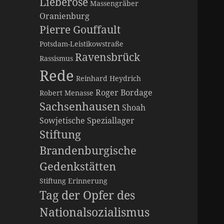
Lieberose
Massengräber
Oranienburg
Pierre Gouffault
Potsdam-Leistikowstraße
Ravensbrück
Rassismus
Rede
Reinhard Heydrich
Roger Bordage
Robert Menasse
Sachsenhausen
Shoah
Sowjetische Speziallager
Stiftung
Brandenburgische
Gedenkstätten
Stiftung Erinnerung
Tag der Opfer des
Nationalsozialismus