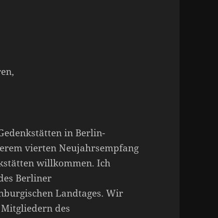
en,
edenkstätten in Berlin-
nserem vierten Neujahrsempfang
kstätten willkommen. Ich
des Berliner
nburgischen Landtages. Wir
 Mitgliedern des