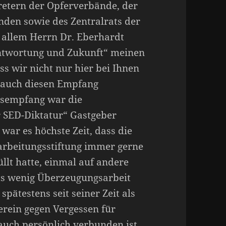
retern der Opferverbände, der
nden sowie des Zentralrats der
 allem Herrn Dr. Eberhardt
antwortung und Zukunft“ meinen
s wir nicht nur hier bei Ihnen
e auch diesen Empfang
rsempfang war die
r SED-Diktatur“ Gastgeber
war es höchste Zeit, dass die
farbeitungsstiftung immer gerne
lt hatte, einmal auf andere
its wenig Überzeugungsarbeit
pätestens seit seiner Zeit als
erein gegen Vergessen für
auch persönlich verbunden ist,