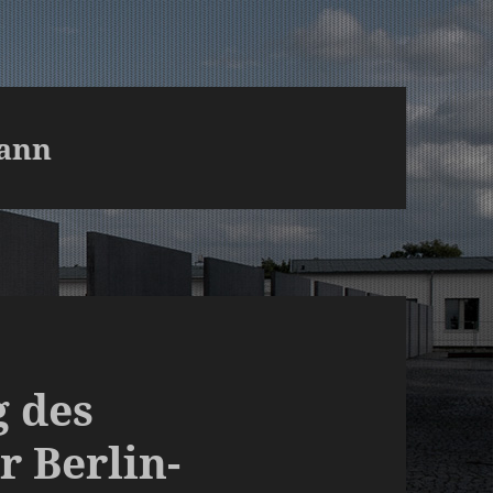
mann
 des
r Berlin-