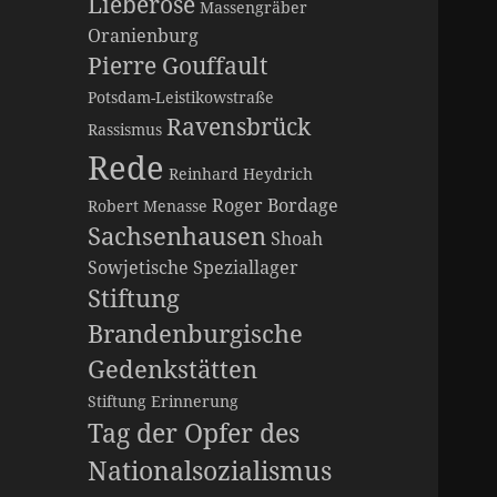
Lieberose
Massengräber
Oranienburg
Pierre Gouffault
Potsdam-Leistikowstraße
Ravensbrück
Rassismus
Rede
Reinhard Heydrich
Roger Bordage
Robert Menasse
Sachsenhausen
Shoah
Sowjetische Speziallager
Stiftung
Brandenburgische
Gedenkstätten
Stiftung Erinnerung
Tag der Opfer des
Nationalsozialismus