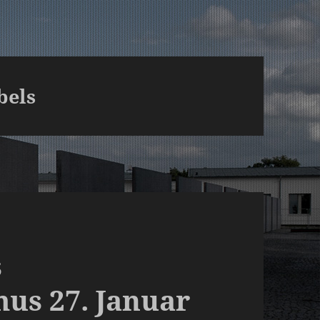
bels
s
mus 27. Januar