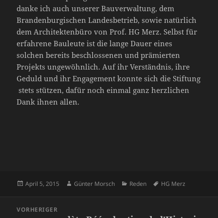
danke ich auch unserer Bauverwaltung, dem
Brandenburgischen Landesbetrieb, sowie natürlich
dem Architektenbüro von Prof. HG Merz. Selbst für
erfahrene Bauleute ist die lange Dauer eines
solchen bereits beschlossenen und prämierten
Projekts ungewöhnlich. Auf ihr Verständnis, ihre
Geduld und ihr Engagement konnte sich die Stiftung
stets stützen, dafür noch einmal ganz herzlichen
Dank ihnen allen.
Veröffentlicht
Autor
Kategorien
Schlagwörter
April 5, 2015
Günter Morsch
Reden
HG Merz
am
Beitragsnavigation
VORHERIGER